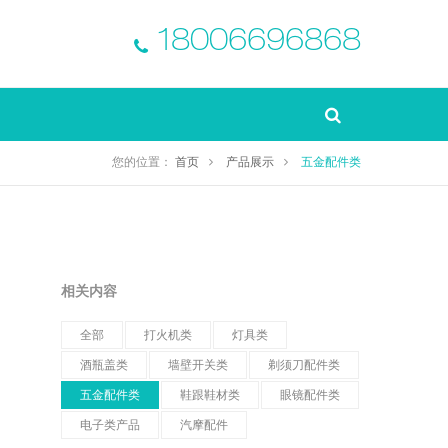
18006696868
您的位置：
首页
产品展示
五金配件类
相关内容
全部
打火机类
灯具类
酒瓶盖类
墙壁开关类
剃须刀配件类
五金配件类
鞋跟鞋材类
眼镜配件类
电子类产品
汽摩配件