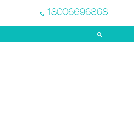
18006696868